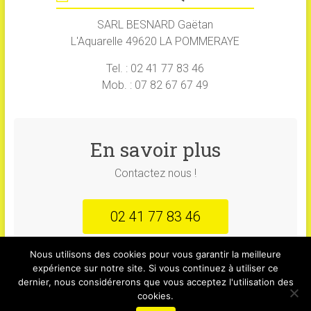
SARL BESNARD Gaëtan
L'Aquarelle 49620 LA POMMERAYE
Tel. : 02 41 77 83 46
Mob. : 07 82 67 67 49
En savoir plus
Contactez nous !
02 41 77 83 46
Nous utilisons des cookies pour vous garantir la meilleure
expérience sur notre site. Si vous continuez à utiliser ce
dernier, nous considérerons que vous acceptez l'utilisation des
Copyright © 2022
cookies.
Présentation
Notre activité
Photos
Plan d’accès
Contact
Mentions